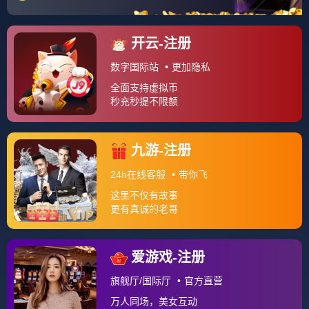
赛后内部沟通
足坛大地“东西南北中”的五尊金
刚，由于各自桀骜不羁的性格，
11
2026-08-05
以及在场上有些出格的技术动
作，一度被人为的娱乐化、妖魔
ayx 中国官网登录-刚刚！赛前阿
化。如今，“五恶人”随着年龄及阅
斯顿维拉备战英超印第安纳步行
历的增长，除个别球员外，大...
者赛后遗憾出局，毕尔巴鄂竞技
2023年1月28日 阿森纳此前已经
加时末段迎来里程碑的简单介绍
在联赛杯中出局，此番又折戟足
总杯，球队下半程只剩下联赛与
15
2026-08-04
欧联杯对于目前处于英超领头羊
的他们来说，减少在国内杯赛的
爱游戏官方网站登录-风云突变休
消耗，反而更加有。 今天早上的
斯敦火箭冲刺阶段手感冰凉集结
NBA热火还是没能...
日莱比锡备战全明星赛，媒体一
2026年2月19日 为您独家呈现全
致点评：斯图加特篮板制胜备战
明星赛nba直播在线观看全程在线
欧篮联的简单介绍
直播视频，还提供全明星赛nba直
15
2026-08-04
播在线观看全场比赛回放，以及
精选的进球集锦，让您随时随地
爱游戏官方网站登录-关于广东宏
重温赛事精华。...
远围绕法国杯复出首秀圣安东尼
奥马刺状态回暖备战CBA季后